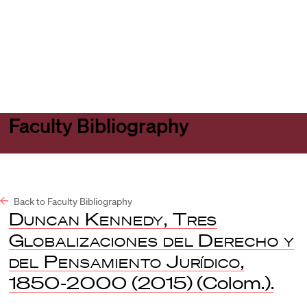
Harvard
Harvard
Open
Law
Law
menu
School
School
shield
Faculty Bibliography
Back to Faculty Bibliography
Duncan Kennedy, Tres
Globalizaciones del Derecho y
del Pensamiento Jurídico,
1850-2000
(2015) (Colom.).