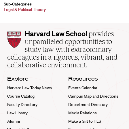
Sub-Categories
Legal & Political Theory
Harvard
Harvard Law School
provides
Law
unparalleled opportunities to
School
study law with extraordinary
home
colleagues in a rigorous, vibrant, and
collaborative environment.
Explore
Resources
Harvard Law Today News
Events Calendar
Course Catalog
Campus Map and Directions
Faculty Directory
Department Directory
Law Library
Media Relations
Alumni
Make a Gift to HLS