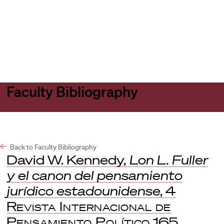
Harvard
Harvard
Open
Law
Law
menu
School
School
shield
Faculty Bibliography
Back to Faculty Bibliography
David W. Kennedy,
Lon L. Fuller
y el canon del pensamiento
jurídico estadounidense
, 4
Revista Internacional de
Pensamiento Político
165