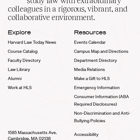
study law with extraordinary
home
colleagues in a rigorous, vibrant, and
collaborative environment.
Explore
Resources
Harvard Law Today News
Events Calendar
Course Catalog
Campus Map and Directions
Faculty Directory
Department Directory
Law Library
Media Relations
Alumni
Make a Gift to HLS
Work at HLS
Emergency Information
Consumer Information (ABA
Required Disclosures)
Non-Discrimination and Anti-
Bullying Policies
1585 Massachusetts Ave.
Accessibility
Cambridge, MA 02138