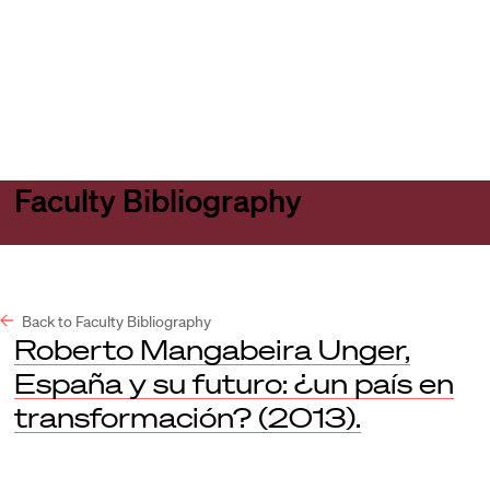
Harvard
Harvard
Open
Law
Law
menu
School
School
shield
Faculty Bibliography
Back to Faculty Bibliography
Roberto Mangabeira Unger,
España y su futuro: ¿un país en
transformación? (2013).